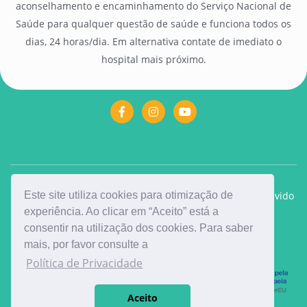
aconselhamento e encaminhamento do Serviço Nacional de
Saúde para qualquer questão de saúde e funciona todos os
dias, 24 horas/dia. Em alternativa contate de imediato o
hospital mais próximo.
2026 ©
Mindfirst
, todos os direitos reservados. Desenvolvido
Este site utiliza cookies para otimização de
experiência. Ao clicar em “Aceito” está a
por
Five
.
consentir na utilização dos cookies. Para saber
mais, por favor consulte a
Política de Privacidade
Aceito